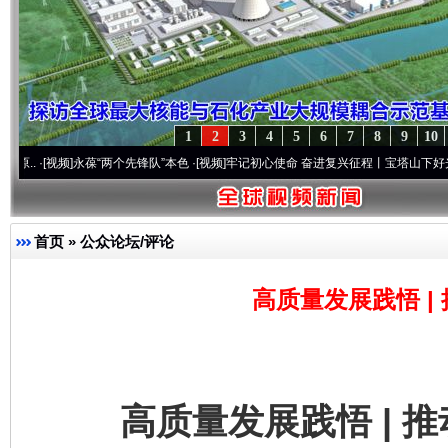
1
2
3
4
5
6
7
8
9
10
频]
永葆“两个先锋队”本色
·[视频]
牢记初心使命 奋进复兴征程丨宝塔山下好光景..
·[视频]
首页
»
公众论坛/评论
高质量发展践悟 |
高质量发展践悟 | 推