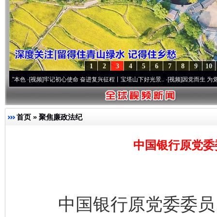
1
2
3
4
5
6
7
8
9
10
[视频]
牢记初心使命 奋进复兴征程丨宝塔山下好光景..
·[视频]
因党而生 为党而战——百年
首页
»
聚焦廉政法纪
中国银行原党委
中国银行原党委委员、