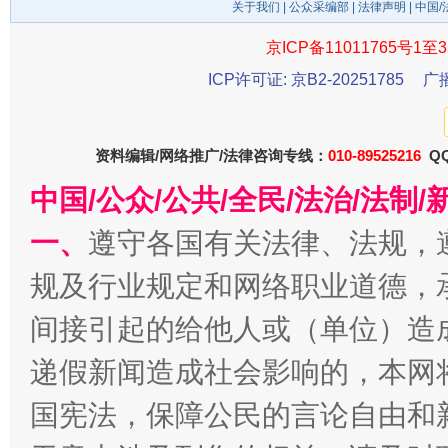
关于我们
|
公众采编部
|
法律声明
| 中国
京ICP备11011765号1至3
ICP许可证: 京B2-20251785
广
资料编辑/网络推广/法律咨询专线：
010-89525216
QQ
中国/公众/公共/全民/法治/法
一、
遵守各国有关法律、法规，
法徽映军营 权益有保障
让
规及行业规定和网络职业道德，
间接引起的给他人或（单位）造
递假新闻造成社会影响的，本网
国宪法，保障公民的言论自由和