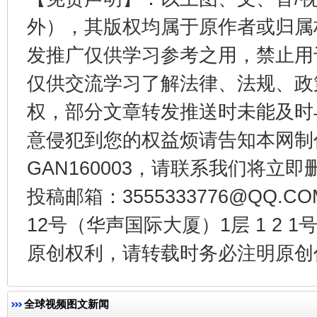
一纸欠条伤亲情 巡回调解促和解..
行
外），其版权均属于原作者或归属
发推广仅供学习参考之用，禁止用
仅供交流学习了解法律、法规、政
权，部分文章转发推送时未能及时
意侵犯到您的权益烦请告知本网制作采编
GAN160003，请联系我们将立即删
投稿邮箱：3555333776@QQ
法徽映军营 权益有保障
让
12号（华声国际大厦）1层 1 2
原创权利，请转载时务必注明原创作
全球视频图文新闻