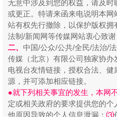
无意中涉及到您的权益，请及时
或更正。特请来函来电说明本网
一批国家标准开始实施
从
站有权先行撤除，以保护版权拥有者
法制/新闻网等传媒网站衷心致谢
二、
中国/公众/公共/全民/法治
传媒（北京）有限公司独家协办
电视台友情链接，授权合法、健
源，并可添加相应链接。
以产业富民促振兴
酒驾
●就下列相关事宜的发生，本网
定或相关政府的要求提供您的个
他原因导致的个人信息泄漏；
⑶