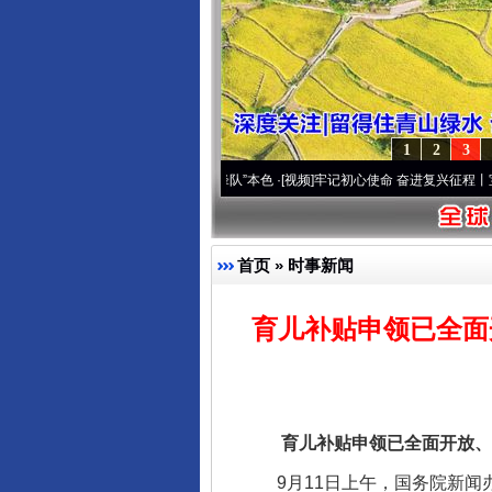
1
2
3
高原..
·[视频]
永葆“两个先锋队”本色
·[视频]
牢记初心使命 奋进复兴征程丨宝塔山下好光
首页
»
时事新闻
育儿补贴申领已全面
育儿补贴申领已全面开放、今
9月11日上午，国务院新闻办