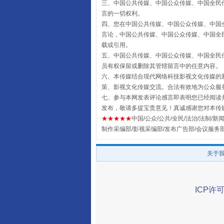
三、中国公共传媒、中国公众传媒、中国全民传媒China 
言的一切权利。
全民健身五年计划来了！等你上
四、您在中国公共传媒、中国公众传媒、中国全民传媒Chin
言论，中国公共传媒、中国公众传媒、中国全民传媒China
载或引用。
五、中国公共传媒、中国公众传媒、中国全民传媒China 
员有权保留或删除其管辖留言中的任意内容。
六、本传媒结合现代网络科技影视文化传媒的新
策、影视文化传媒交流。合法有效地为公众服
七、参与本网发表评论感言即表明您已经阅读并
发布，敬请多提宝贵意见！真诚感谢您对本传
★★★★★
中国/公众/公共/全民/法治/法制/新闻
制作采编部/影视采编部/发布广告部/会议服务
阿坝州三大球赛在茂县开幕
关于
ICP许可