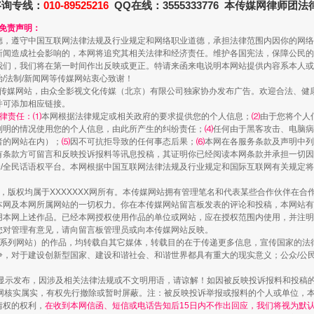
咨询专线：
010-89525216
QQ在线：3555333776 本传媒网律师团
和免责声明：
德，遵守中国互联网法律法规及行业规定和网络职业道德，承担法律范围内因你的网络
新闻造成社会影响的，本网将追究其相关法律和经济责任。维护各国宪法，保障公民的
我们，我们将在第一时间作出反映或更正。特请来函来电说明本网站提供内容系本人或
治/法制/新闻网等传媒网站衷心致谢！
镜头丨大暑三秋近
新闻网等传媒网站，由众全影视文化传媒（北京）有限公司独家协办发布广告。欢迎合法、
并可添加相应链接。
律责任：⑴
本网根据法律规定或相关政府的要求提供您的个人信息；
⑵
由于您将个人
列明的情况使用您的个人信息，由此所产生的纠纷责任；
⑷
任何由于黑客攻击、电脑病
者的网站在内）；
⑸
因不可抗拒导致的任何事态后果；
⑹
本网在各服务条款及声明中列
有条款方可留言和反映投诉报料等讯息投稿，其证明你已经阅读本网条款并承担一切因
民众/全民话语权平台。本网根据中国互联网法律法规及行业规定和国际互联网有关规定
作品，版权均属于XXXXXXX网所有。本传媒网站拥有管理笔名和代表某些合作伙伴在
本网及本网所属网站的一切权力。你在本传媒网站留言板发表的评论和投稿，本网站有
本网上述作品。已经本网授权使用作品的单位或网站，应在授权范围内使用，并注明“来
您对管理有意见，请向留言板管理员或向本传媒网站反映。
本传媒系列网站）的作品，均转载自其它媒体，转载目的在于传递更多信息，宣传国家的
，对于建设创新型国家、建设和谐社会、和谐世界都具有重大的现实意义；公众/公民/
如何以同查同治破解风腐交织难题
显示发布，因涉及相关法律法规或不文明用语，请谅解！如因被反映投诉报料和投稿
网核实属实，有权先行撤除或暂时屏蔽。注：被反映投诉举报或报料的个人或单位，
情权的权利，
在收到本网信函、短信或电话告知后15日内不作出回应，我们将视为默