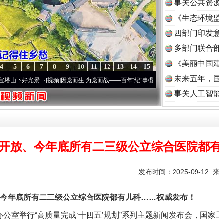
事关公共资
《生态环境监
读
四部门印发
多部门联合部
《美丽中国建
4
5
6
7
8
9
10
11
12
13
14
15
未来五年，
景..
·[视频]
因党而生 为党而战——百年“纪”事⑧加强纪律..
·[视频]
牢记初心使命 奋进
事关人工智
开放、今年底所有二三级公立综合医院都
发布时间：2025-09-12 
年底所有二三级公立综合医院都有儿科……权威发布！
公室举行“高质量完成‘十四五’规划”系列主题新闻发布会，国