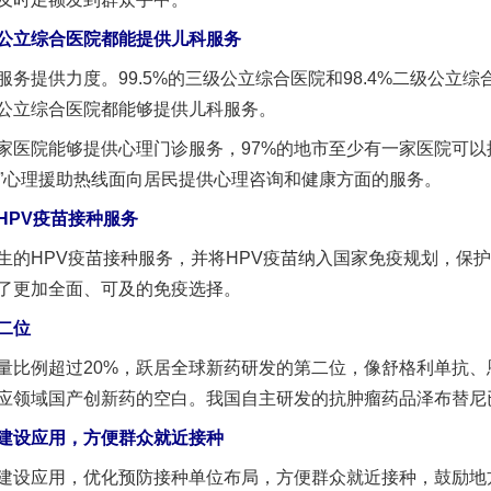
立综合医院都能提供儿科服务
实
一纸欠条伤亲情 巡回调解促和解..
提供力度。99.5%的三级公立综合医院和98.4%二级公立综
公立综合医院都能够提供儿科服务。
医院能够提供心理门诊服务，97%的地市至少有一家医院可以
56”心理援助热线面向居民提供心理咨询和健康方面的服务。
PV疫苗接种服务
HPV疫苗接种服务，并将HPV疫苗纳入国家免疫规划，保护
了更加全面、可及的免疫选择。
二位
题”
法徽映军营 权益有保障
比例超过20%，跃居全球新药研发的第二位，像舒格利单抗、
应领域国产创新药的空白。我国自主研发的抗肿瘤药品泽布替尼
设应用，方便群众就近接种
设应用，优化预防接种单位布局，方便群众就近接种，鼓励地