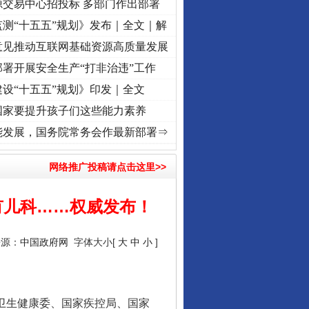
源交易中心招投标 多部门作出部署
测“十五五”规划》发布｜全文｜解
意见推动互联网基础资源高质量发展
署开展安全生产“打非治违”工作
设“十五五”规划》印发｜全文
国家要提升孩子们这些能力素养
复兴征程丨“转折之城”激荡..
·[视频]
牢记初心使命 奋进复兴征程丨红船起航处 潮起..
·
能发展，国务院常务会作最新部署⇒
网络推广投稿请点击这里>>
有儿科……权威发布！
来源：
中国政府网
字体大小[
大
中
小
]
家卫生健康委、国家疾控局、国家