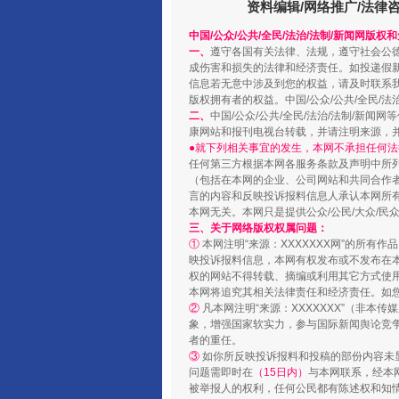
资料编辑/网络推广/法律
中国/公众/公共/全民/法治/法制/新闻网版权
一、
遵守各国有关法律、法规，遵守社会公
成伤害和损失的法律和经济责任。如投递假
信息若无意中涉及到您的权益，请及时联系
版权拥有者的权益。中国/公众/公共/全民/法
国家大学科技园优化重塑工作
二、
中国/公众/公共/全民/法治/法制/
康网站和报刊电视台转载，并请注明来源，
●就下列相关事宜的发生，本网不承担任何法
任何第三方根据本网各服务条款及声明中所
（包括在本网的企业、公司网站和共同合作
言的内容和反映投诉报料信息人承认本网所
本网无关。本网只是提供公众/公民/大众/
三、关于网络版权权属问题：
①
本网注明“来源：XXXXXXX网”的所有
映投诉报料信息，本网有权发布或不发布在
权的网站不得转载、摘编或利用其它方式使用
本网将追究其相关法律责任和经济责任。如
②
凡本网注明“来源：XXXXXXX”（非
象，增强国家软实力，参与国际新闻舆论竞争
扯下公款旅游的“隐身衣”
者的重任。
③
如你所反映投诉报料和投稿的部份内容未
问题需即时在
（15日内）
与本网联系，经本
被举报人的权利，任何公民都有陈述权和知