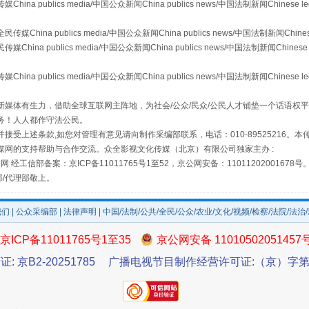
publics media/中国公众新闻China publics news/中国法制新闻Chinese l
场
事关残疾人未来5年
a publics media/中国公众新闻China publics news/中国法制新闻Chinese
 publics media/中国公众新闻China publics news/中国法制新闻Chinese 
publics media/中国公众新闻China publics news/中国法制新闻Chinese l
媒体有生力，借助全球互联网主阵地，为社会/公众/民众/公民人才铺垫一个话语权平
务！人人都作守法公民。
接受上述条款,如您对管理有意见请向制作采编部联系，电话：010-89525216。
媒网的支持帮助与合作交流。众全影视文化传媒（北京）有限公司独家主办 :
网 经工信部备案：京ICP备11011765号1至52，京公网安备：11011202001678号
部/代理部敬上。
规模最大的光氢储一体化项目
我们
|
公众采编部
|
法律声明
| 中国/法制/公共/全民/公众/农业/文化/视频/检察/法院/法治
京ICP备11011765号1至35
京公网安备 11010502051457
证: 京B2-20251785
广播电视节目制作经营许可证:（京）字第3