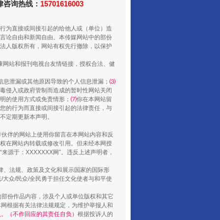
法律咨询热线：
15701616003
行为直接或间接引起的给他人或（单位）造
言论自由和新闻自由。本传媒网站中的部份
法人版权所有，网站有权先行撤除，以保护
山西：不断增强治理腐败综合效能
健康网站和报刊电视台友情链接，授权合法、健
信息泄漏或其他原因导致的个人信息泄漏；
⑶
毒侵入或政府管制而造成的暂时性网站关闭
明的使用方式或免责情形；
⑺
你在本网站留
您的行为而直接或间接引起的法律责任，与
将不定期更新本声明。
合作伙伴的网站上使用你留言在本网站内容和反
权在网站内转载或修改引用。但未经本网授
源于：XXXXXXX网”。违反上述声明者，
法律、法规、政策及文化和展示国家的国际形
大众/民众/全民勇于担任文化使者与和平使
养老服务师职业资格制度暂行规定
的部份作品内容，涉及个人或单位版权和其它
本网根据有关法律法规规定，为维护举报人和
认。（不作回应的其责任自负）
根据投诉人的