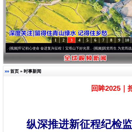
1
2
3
4
5
6
7
8
9
10
牢记初心使命 奋进复兴征程丨宝塔山下好光景..
·[视频]
因党而生 为党而战——百年“纪”
首页
»
时事新闻
回眸2025
纵深推进新征程纪检监察