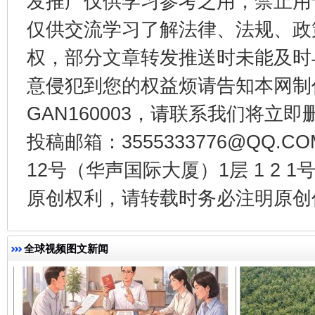
发推广仅供学习参考之用，禁止用
仅供交流学习了解法律、法规、政
权，部分文章转发推送时未能及时
意侵犯到您的权益烦请告知本网制作采编
千年窑火 生生不息
一
GAN160003，请联系我们将立即删
投稿邮箱：3555333776@QQ
12号（华声国际大厦）1层 1 2
原创权利，请转载时务必注明原创作
全球视频图文新闻
揭开“小金库”的免责幌子