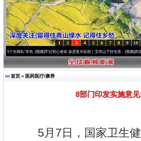
1
2
3
4
5
6
7
8
9
10
锋队”本色
·[视频]
牢记初心使命 奋进复兴征程丨宝塔山下好光景..
·[视频]
因党而生 为党而
首页
»
医药医疗/康养
8部门印发实施意见
5月7日，国家卫生健