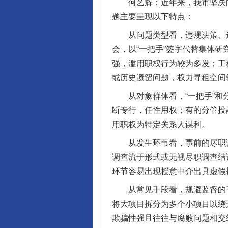
何艺辉：近年来，我市坚决向国
题主要呈现以下特点：
从问题类型看，违规决策、违
会，以“一把手”签字代替集体
强，滥用职权行为较为多发；工
或历史遗留问题，权力寻租空间
从对象群体看，“一把手”和分
断专行，任性用权；有的分管投
用职权为特定关系人谋利。
从发生环节看，事前的尽职调
调查流于形式或无视尽职调查结
环节容易出现授意中介出具虚假
从常见手段看，规避监督的手法
将大项目拆分为多个小项目以绕
欺骗性强且往往与腐败问题相交