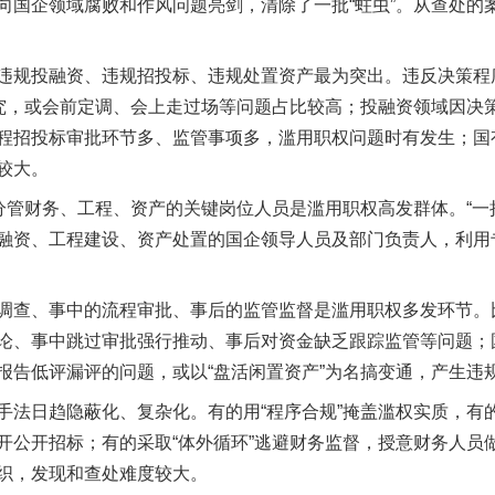
企领域腐败和作风问题亮剑，清除了一批“蛀虫”。从查处的
规投融资、违规招投标、违规处置资产最为突出。违反决策程
研究，或会前定调、会上走过场等问题占比较高；投融资领域因决
程招投标审批环节多、监管事项多，滥用职权问题时有发生；国
较大。
管财务、工程、资产的关键岗位人员是滥用职权高发群体。“一把
融资、工程建设、资产处置的国企领导人员及部门负责人，利用
查、事中的流程审批、事后的监管监督是滥用职权多发环节。
论、事中跳过审批强行推动、事后对资金缺乏跟踪监管等问题；
报告低评漏评的问题，或以“盘活闲置资产”为名搞变通，产生违
日趋隐蔽化、复杂化。有的用“程序合规”掩盖滥权实质，有的
开公开招标；有的采取“体外循环”逃避财务监督，授意财务人员做
织，发现和查处难度较大。