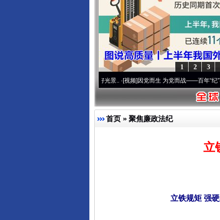
1
2
3
 奋进复兴征程丨宝塔山下好光景..
·[视频]
因党而生 为党而战——百年“纪”事⑧加强纪律
首页
»
聚焦廉政法纪
立
立铁规矩 强