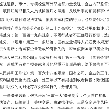
视巡察、审计、专项检查等外部监督力量发现，企业内部监督
、项目烂尾或相关人员被留置后才暴露，反映出事前预警和事中
用职权是触碰纪法红线、损害国家利益的行为，必然要付出沉
国共产党纪律处分条例》第二十九条规定，党员滥用职权违反
籍处分；第一百四十九条规定，不履行或者不正确履行职责，造
处分。《规定》第三十二条明确，国有企业领导人员违反本规定
责令退赔；给国有企业造成经济损失的，应当依据国家或者企业
华人民共和国公职人员政务处分法》第三十九条、《国有企业
权，造成国有资产损失或者其他严重不良后果的，给予警告直至
民共和国刑法》第一百六十八条规定，国有公司、企业的工作
家利益遭受重大损失的，处三年以下有期徒刑或者拘役；致使国
滥用职权的同时还存在受贿等行为，数罪并罚。
是决策风险，包括违反“三重一大”决策制度，个人擅自拍板
估资产、低价转让、关联交易、暗箱操作等。三是资金运作风险