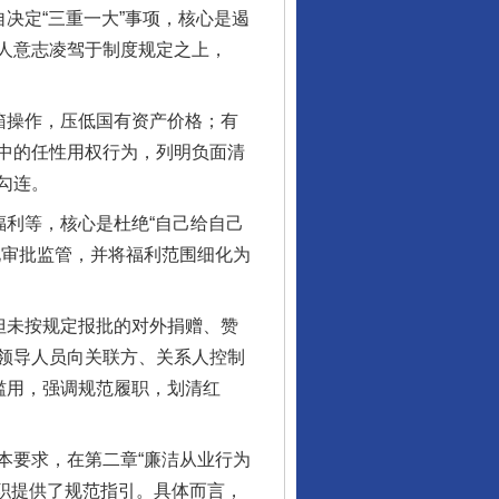
决定“三重一大”事项，核心是遏
人意志凌驾于制度规定之上，
箱操作，压低国有资产价格；有
中的任性用权行为，列明负面清
勾连。
利等，核心是杜绝“自己给自己
化审批监管，并将福利范围细化为
但未按规定报批的对外捐赠、赞
领导人员向关联方、关系人控制
滥用，强调规范履职，划清红
要求，在第二章“廉洁从业行为
职提供了规范指引。具体而言，