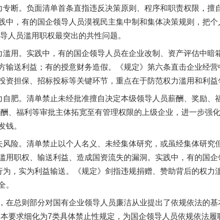
专断。负面清单首条直指违反决策原则、程序和职责权限，擅自
践中，有的国企领导人员漠视民主集中制和集体决策规则，把个
企领导人员滥用职权最突出的共性问题。
滥用。实践中，有的国企领导人员在企业改制、资产评估中暗
方输送利益；有的授意财务造假。《规定》第六条直击企业经营
投资担保、招标投标等关键环节，重点在于防范权力滥用和利益
自肥。清单禁止未经批准擅自决定本级领导人员薪酬、奖励、福
薪酬、福利等审批主体拓宽至有管理权限的上级企业，进一步强
发钱。
风险。清单禁止以个人名义、未经集体研究，或虽经集体研究
滥用职权、输送利益、造成国资流失的漏洞。实践中，有的国企
益行为，实为利益输送。《规定》剑指违规捐赠、赞助背后的权力
全。
在总则部分对国有企业领导人员廉洁从业提出了依规依法的基本
基本要求细化为7类具体禁止性规定，为国企领导人员依规依法履