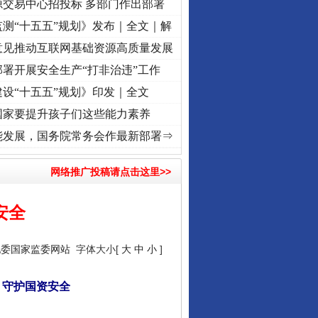
源交易中心招投标 多部门作出部署
测“十五五”规划》发布｜全文｜解
意见推动互联网基础资源高质量发展
署开展安全生产“打非治违”工作
设“十五五”规划》印发｜全文
国家要提升孩子们这些能力素养
征程丨红船起航处 潮起..
·[视频]
一首歌的时间，读懂乐至的“诗与远方”
·[视频]
从《水
能发展，国务院常务会作最新部署⇒
网络推广投稿请点击这里>>
安全
纪委国家监委网站
字体大小[
大
中
小
]
 守护国资安全