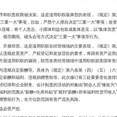
和职责权限做决策。这是滥用职权最典型的表现，《规定》第
“三重一大”事项，比如，严禁个人擅自决定“三重一大”事项；改
集体违规，将个人意志、小团体利益包装成集体意见，以“集体负责
、领导圈阅、碰头会等方式决定“三重一大”事项等行为。
开展经营。这是滥用职权在经营领域的主要表现，《规定》第
止违规处置资产、产权登记和发放贷款的要求，将国有资产运营
方面滥用职权的漏洞，防范各类经营领域中滥用职权损害国有资
违规自定薪酬等。具体为《规定》第六条第（四）（五）（六
定薪酬和福利、违规捐赠赞助等。此次修订有三处重要变化值得
经纪律和企业财务、会计制度的活动的对象由“财会人员”修改为“
利的范围从“薪酬+住房补贴”扩展到“薪酬+所有福利性货币收
赠赞助行为，全方位防范国有资产流失风险。
益必受严惩