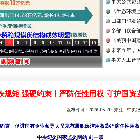
事关公共资
《生态环境监
读
四部门印发
多部门联合部
《美丽中国建
4
5
6
7
8
9
10
11
12
13
14
15
未来五年，
..
·[视频]
牢记初心使命 奋进复兴征程丨“转折之城”激荡..
·[视频]
牢记初心使命 奋进复兴
事关人工智
铁规矩 强硬约束丨严防任性用权 守护国资
发布时间：2026-05-20 来源：
中央
硬约束丨促进国有企业领导人员规范履职廉洁用权③严防任性用权
中央纪委国家监委网站 刘一霖