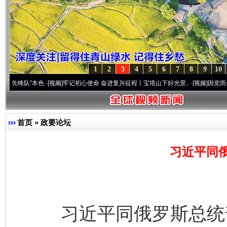
1
2
3
4
5
6
7
8
9
10
”本色
·[视频]
牢记初心使命 奋进复兴征程丨宝塔山下好光景..
·[视频]
因党而生 为党而战
首页
»
政要论坛
习近平同
习近平同俄罗斯总统