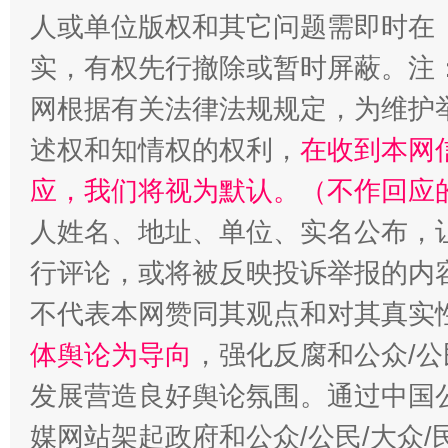
人或单位版权和其它问题需即时在
国家大学科技园优化重塑工作
实，有权先行撤除或暂时屏蔽。注
网根据有关法律法规规定，为维护
述权和知情权的权利，
在收到本网
应，我们将视为默认。（不作回应
人姓名、地址、单位、实名公布，让
行评论，或将被反映投诉举报的内
不代表本网赞同其观点和对其真实
扯下公款旅游的“隐身衣”
如何以同
体舆论为导向
，强化反腐和公众/公
发展营造良好舆论氛围。通过中国公
媒网站架起政府和公众/公民/大众