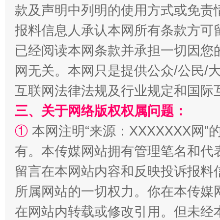
款及声明中列明的使用方式或免责
报料信息人承认本网所有条款方可
已经阅读本网条款并承担一切因您
网无关。本网只是提供公众/公民/
受贿1.44亿！段成刚被判无期
从幼儿
互联网法律法规及行业规定和国际
三、关于网络版权权属问题：
①
本网注明“来源：XXXXXXX网”
有。本传媒网站拥有管理笔名和代
留言在本网站内容和反映投诉报料
所属网站的一切权力。你在本传媒
全民健身五年计划来了！等你上场
在网站内转载或修改引用。但未经