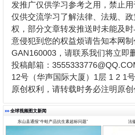
发推广仅供学习参考之用，禁止用
公平竞争审查“十大案例”出炉！
一纸欠条
仅供交流学习了解法律、法规、政
权，部分文章转发推送时未能及时
意侵犯到您的权益烦请告知本网制作采编
GAN160003，请联系我们将立即删
投稿邮箱：3555333776@QQ
12号（华声国际大厦）1层 1 2
东山县通报“牛蛙产品抗生素超标问题”
法
原创权利，请转载时务必注明原创作
全球视频图文新闻