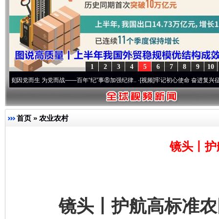
1
2
3
4
5
6
7
8
9
10
生 为党而战——百年“纪”事⑧加强纪律..
·[视频]
牢记初心使命 奋进复兴征程丨“转折之城
首页
»
农业农村
镜头丨护
镜头丨护航高标准农