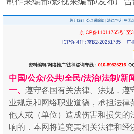
制作采编部/影视采编部/发布广告
关于我们
|
公众采编部
|
法律声明
| 中国
京ICP备11011765号1至3
受贿1.44亿！段成刚被判无期
从幼儿
ICP许可证: 京B2-20251785
广
资料编辑/网络推广/法律咨询专线：
010-89525216
QQ
中国/公众/公共/全民/法治/法制/
一、
遵守各国有关法律、法规，遵
业规定和网络职业道德，承担法律
他人或（单位）造成伤害和损失的
全民健身五年计划来了！等你上场
响的，本网将追究其相关法律和经