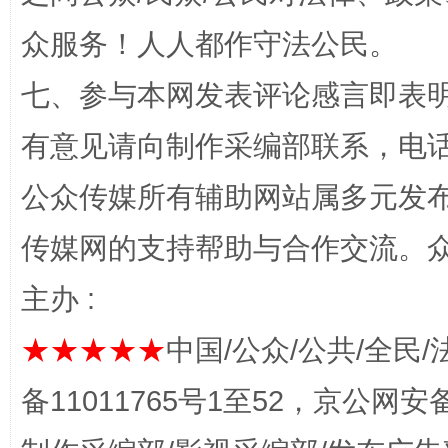
众服务！人人都作守法公民。
千年窑火 生生不息
一
七、参与本网发表评论感言即表明
有意见请向制作采编部联系，电话：0
公众传媒所有辅助网站属多元发
传媒网的支持帮助与合作交流。
主办 :
揭开“小金库”的免责幌子
★★★★★
中国/公众/公共/全民/
备11011765号1至52，京公网安备：