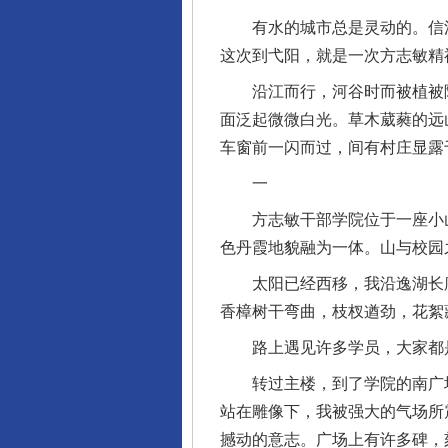
有水的城市总是灵动的。信江
这次到弋阳，就是一次方志敏精
沿江而行，河谷时而被植被隔
面泛起微微白光。草木葳蕤的远
车窗前一闪而过，间有村庄显露
一
方志敏干部学院位于一座小山的
色丹霞地貌融为一体。山与校园
太阳已经西移，我沿逸湖长廊
香樟树干弯曲，枝杈遒劲，花絮
路上遇见许多学员，大家都是
转过主楼，到了学院的南广场
站在雕像下，我被强大的气场所
撼动的意志。广场上有许多碑，