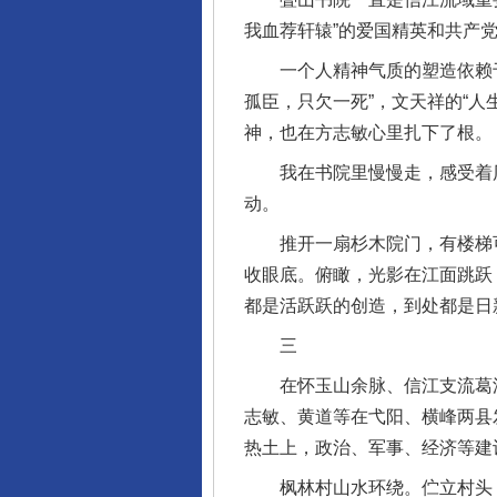
我血荐轩辕”的爱国精英和共产
一个人精神气质的塑造依赖于其
孤臣，只欠一死”，文天祥的“人
神，也在方志敏心里扎下了根。
我在书院里慢慢走，感受着历
动。
推开一扇杉木院门，有楼梯可
收眼底。俯瞰，光影在江面跳跃
都是活跃跃的创造，到处都是日
三
在怀玉山余脉、信江支流葛溪边
志敏、黄道等在弋阳、横峰两县发
热土上，政治、军事、经济等建
枫林村山水环绕。伫立村头，