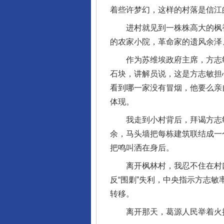
着些许梦幻，这样的村落是信江
进村就见到一株株高大的枫香
的农家小院，革命家的遗风余泽
作为苏维埃政府主席，方志敏
石块，讲解员说，这是方志敏担
看到哪一家没有冒烟，他要么亲
体现。
我走到小村背后，拜谒方志敏
余，马头墙把每栋建筑联结成一
把鸣叫洒在身后。
离开枫林村，我忍不住在村口枫
反“围剿”失利，中央指示方志
转移。
离开那天，葛源人民举着火把