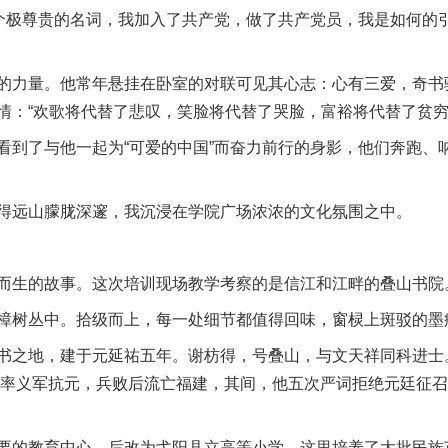
一个极尊贵的名词，我加入了共产党，做了共产党员，我是如何的
力量。他常年悬挂在卧室的对联可见其心志：心有三爱，奇书
情：“欢歌将代替了悲叹，笑脸将代替了哭脸，富裕将代替了贫穷
了与他一起为“可爱的中国”而奋力前行的身影，他们奔跑、
远山朦胧深邃，我沉浸在学院广场浓浓的文化氛围之中。
生的故事。这次培训现场教学考察的是信江和江畔的叠山书院
树丛中。拾级而上，每一处细节都值得回味，窗棂上斑驳的墨
之地，建于元延祐五年。谢枋得，号叠山，与文天祥同科进士
得率义军抗元，兵败后流亡福建，其间，他五次严词拒绝元廷征召
的教育中心，后改为弋阳县立高等小学。这里培养了大批民族英