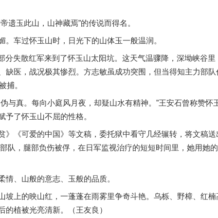
帝遗玉此山，山神藏焉”的传说而得名。
。车过怀玉山时，日光下的山体玉一般温润。
和部分失散红军来到了怀玉山太阳坑。这天气温骤降，深坳峡谷里
、缺医，战况极其惨烈。方志敏虽成功突围，但当得知主力部队
幸被捕。
实
一纸欠条伤亲情 巡回调解促和解..
与真。每向小庭风月夜，却疑山水有精神。”王安石曾称赞怀
赋予了怀玉山不屈的性格。
》《可爱的中国》等文稿，委托狱中看守几经辗转，将文稿送
掩护部队，腿部负伤被俘，在日军监视治疗的短短时间里，她用她
情、山般的意志、玉般的品质。
坡上的映山红，一蓬蓬在雨雾里争奇斗艳。乌栎、野樟、红楠
后的植被光亮清新。（王友良）