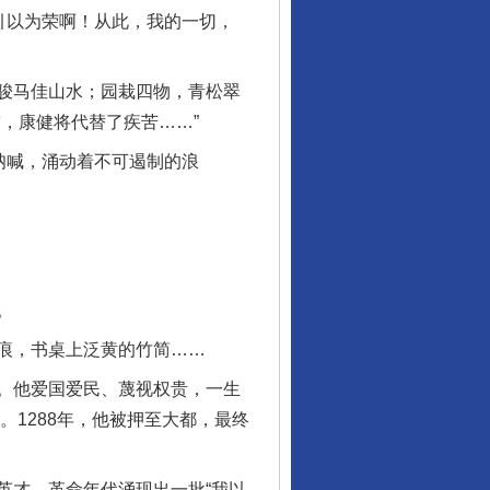
引以为荣啊！从此，我的一切，
骏马佳山水；园栽四物，青松翠
，康健将代替了疾苦……”
呐喊，涌动着不可遏制的浪
。
痕，书桌上泛黄的竹简……
。他爱国爱民、蔑视权贵，一生
。1288年，他被押至大都，最终
才，革命年代涌现出一批“我以