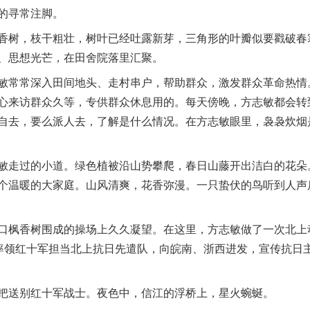
的寻常注脚。
树，枝干粗壮，树叶已经吐露新芽，三角形的叶瓣似要戳破春
、思想光芒，在田舍院落里汇聚。
常常深入田间地头、走村串户，帮助群众，激发群众革命热情
心来访群众久等，专供群众休息用的。每天傍晚，方志敏都会转
自去，要么派人去，了解是什么情况。在方志敏眼里，袅袅炊烟
走过的小道。绿色植被沿山势攀爬，春日山藤开出洁白的花朵
个温暖的大家庭。山风清爽，花香弥漫。一只蛰伏的鸟听到人声
香树围成的操场上久久凝望。在这里，方志敏做了一次北上动员
敏率领红十军担当北上抗日先遣队，向皖南、浙西进发，宣传抗日
送别红十军战士。夜色中，信江的浮桥上，星火蜿蜒。