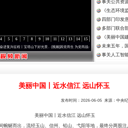
事关公共资
《生态环境监
读
四部门印发
多部门联合部
《美丽中国建
4
5
6
7
8
9
10
11
12
13
14
15
未来五年，
程丨宝塔山下好光景..
·[视频]
因党而生 为党而战——百年“纪”事⑧加强纪律..
·[视频]
牢
事关人工智
美丽中国丨近水信江 远山怀玉
发布时间：2026-06-05 来源：
中央
美丽中国丨近水信江 远山怀玉
蜿蜒而出，流经玉山、信州、铅山、弋阳等地，最终分两股注