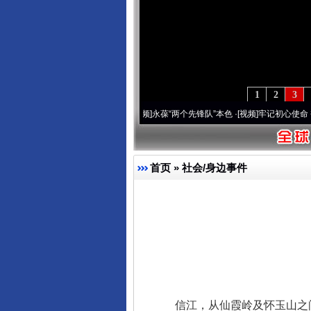
1
2
3
年 深刻改变雪域高原..
·[视频]
永葆“两个先锋队”本色
·[视频]
牢记初心使命 奋进复兴征
首页
»
社会/身边事件
信江，从仙霞岭及怀玉山之间