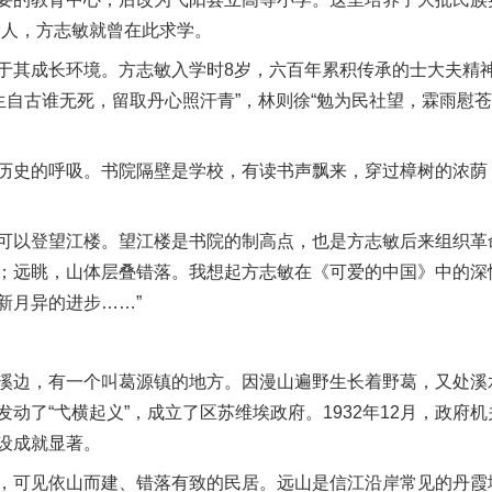
党人，方志敏就曾在此求学。
成长环境。方志敏入学时8岁，六百年累积传承的士大夫精神
生自古谁无死，留取丹心照汗青”，林则徐“勉为民社望，霖雨慰
史的呼吸。书院隔壁是学校，有读书声飘来，穿过樟树的浓荫
以登望江楼。望江楼是书院的制高点，也是方志敏后来组织革
；远眺，山体层叠错落。我想起方志敏在《可爱的中国》中的深
新月异的进步……”
，有一个叫葛源镇的地方。因漫山遍野生长着野葛，又处溪水源
动了“弋横起义”，成立了区苏维埃政府。1932年12月，政府
设成就显著。
可见依山而建、错落有致的民居。远山是信江沿岸常见的丹霞