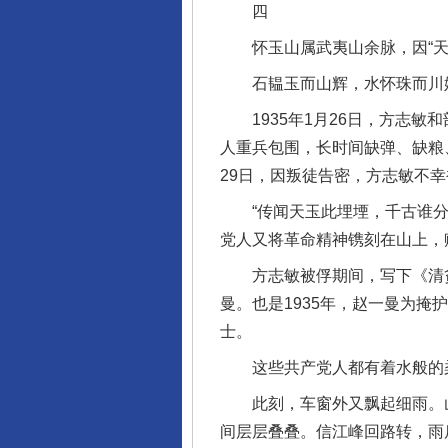
四
怀玉山属武夷山余脉，因“天
石韫玉而山辉，水怀珠而川媚
1935年1月26日，方志敏
人重兵包围，长时间缺弹、缺粮
29日，因叛徒告密，方志敏不
完善运行机制助力责任有效落
“传闻天玉此埋堙，千古谁分伪
党人又将革命精神镌刻在山上，
方志敏被俘期间，写下《清贫
曼。也是1935年，赵一曼为
士。
这些共产党人都有着水般的柔
此刻，车窗外又飘起细雨。山
间层层叠叠。信江峰回路转，雨