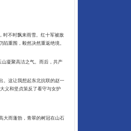
，时不时飘来雨雪。红十军被敌
仍陷重围，毅然决然重返绝境。
行业协会接连发公告
玉山凝聚高洁之气。而后，共产
出。这让我想起东北抗联的赵一
的大义和坚贞策反了看守与女护
高大而蓬勃，青翠的树冠在山石