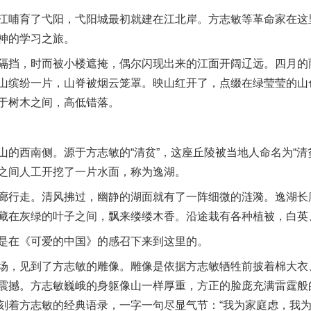
哺育了弋阳，弋阳城最初就建在江北岸。方志敏等革命家在这
神的学习之旅。
挡，时而被小楼遮掩，偶尔闪现出来的江面开阔辽远。四月的
山缤纷一片，山脊被烟云笼罩。映山红开了，点缀在绿莹莹的山
于树木之间，高低错落。
西南侧。源于方志敏的“清贫”，这座丘陵被当地人命名为“清
之间人工开挖了一片水面，称为逸湖。
行走。清风拂过，幽静的湖面就有了一阵细微的涟漪。逸湖长
藏在灰绿的叶子之间，飘来缕缕木香。沿途栽有各种植被，白英
在《可爱的中国》的感召下来到这里的。
，见到了方志敏的雕像。雕像是依据方志敏牺牲前披着棉大衣
震撼。方志敏巍峨的身躯像山一样厚重，方正的脸庞充满雷霆般
刻着方志敏的经典语录，一字一句尽显气节：“我为家庭虑，我