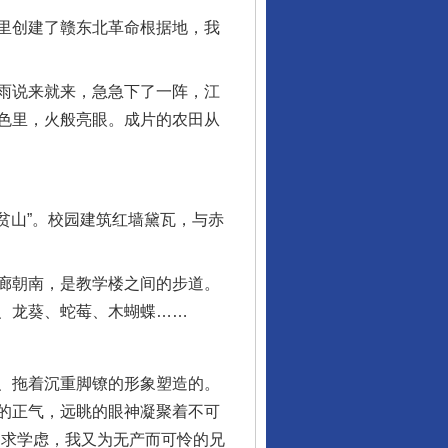
里创建了赣东北革命根据地，我
雨说来就来，急急下了一阵，江
色里，火般亮眼。成片的农田从
贫山”。校园建筑红墙黛瓦，与赤
廊朝南，是教学楼之间的步道。
、龙葵、蛇莓、木蝴蝶……
、拖着沉重脚镣的形象塑造的。
的正气，远眺的眼神凝聚着不可
为求学虑，我又为无产而可怜的兄