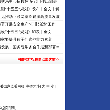
源交易中心招投标 多部门作出部署
测“十五五”规划》发布｜全文｜解
意见推动互联网基础资源高质量发展
署开展安全生产“打非治违”工作
设“十五五”规划》印发｜全文
国家要提升孩子们这些能力素养
记初心使命 奋进复兴征程丨“转折之城”激荡..
·[视频]
牢记初心使命 奋进复兴征程丨红船起
能发展，国务院常务会作最新部署⇒
网络推广投稿请点击这里>>
纪委国家监委网站
字体大小[
大
中
小
]
入鄱阳湖。