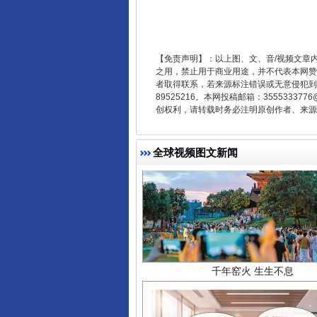
东山县通报“牛蛙产品抗生素超标问
【免责声明】：以上图、文、音/视频文章
之用，禁止用于商业用途，并不代表本网赞
者取得联系，若来源标注错误或无意侵犯到您的
89525216。本网投稿邮箱：355533
创权利，请转载时务必注明原创作者、来源：
全球视频图文新闻
千年窑火 生生不息