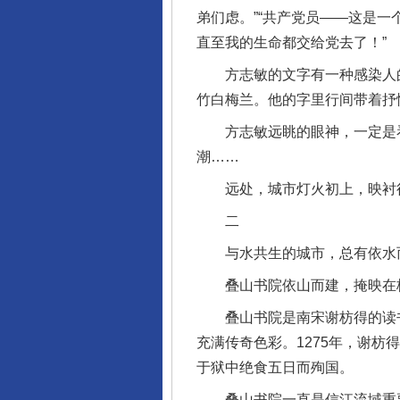
弟们虑。”“共产党员——这是
直至我的生命都交给党去了！”
方志敏的文字有一种感染人的
竹白梅兰。他的字里行间带着抒
方志敏远眺的眼神，一定是看到
潮……
远处，城市灯火初上，映衬得
二
与水共生的城市，总有依水而
叠山书院依山而建，掩映在樟
叠山书院是南宋谢枋得的读书
充满传奇色彩。1275年，谢枋
于狱中绝食五日而殉国。
叠山书院一直是信江流域重要